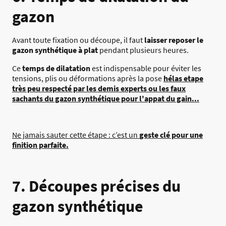
gazon
Avant toute fixation ou découpe, il faut
laisser reposer le
gazon synthétique à plat
pendant plusieurs heures.
Ce
temps de dilatation
est indispensable pour éviter les
tensions, plis ou déformations après la pose
hélas etape
très peu respecté par les demis experts ou les faux
sachants du gazon synthétique pour l'appat du gain...
Ne jamais sauter cette étape : c’est un
geste clé pour une
finition parfaite.
7. Découpes précises du
gazon synthétique