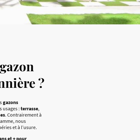
 gazon
nnière ?
es
gazons
ts usages :
terrasse
,
les
. Contrairement à
 gamme, nous
ries et à l’usure.
ans et + pour