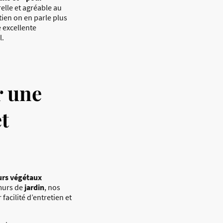
elle et agréable au
ien on en parle plus
e excellente
l.
r une
t
rs végétaux
urs de
jardin
, nos
r facilité d’entretien et