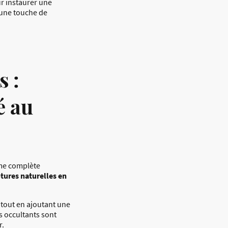
r instaurer une
 une touche de
s :
é au
mme complète
ôtures naturelles en
tout en ajoutant une
s occultants sont
r.